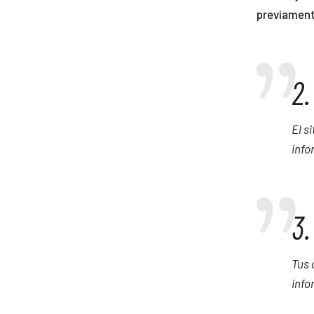
previament
2.
El s
info
3.
Tus 
info