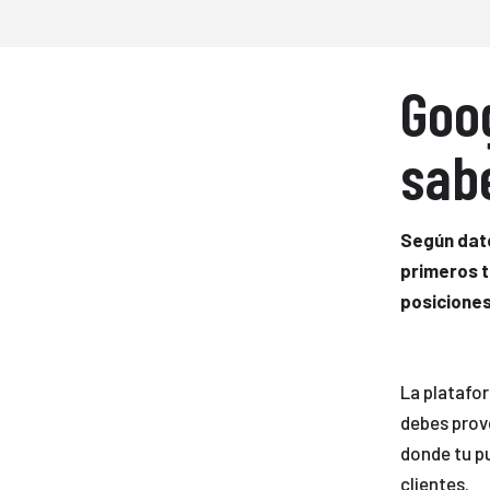
Goo
sabe
Según dato
primeros t
posiciones
La platafo
debes prove
donde tu p
clientes.