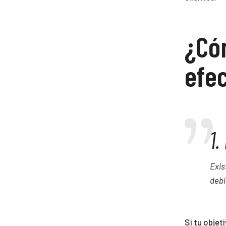
¿Có
efe
1.
Exis
debi
Si tu objet