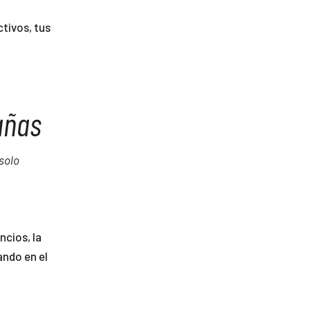
ctivos, tus
añas
solo
ncios, la
ando en el