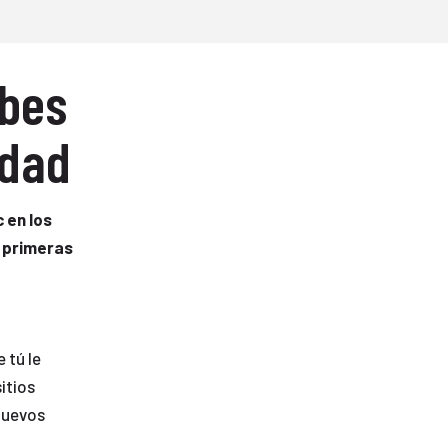
ebes
idad
 en los
s primeras
 tú le
itios
nuevos