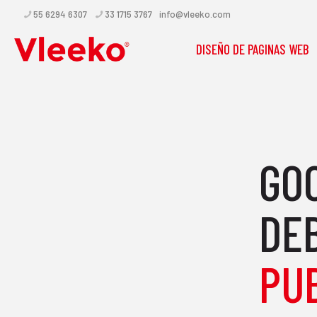
55 6294 6307
33 1715 3767
info@vleeko.com
DISEÑO DE PAGINAS WEB
GO
DE
PU