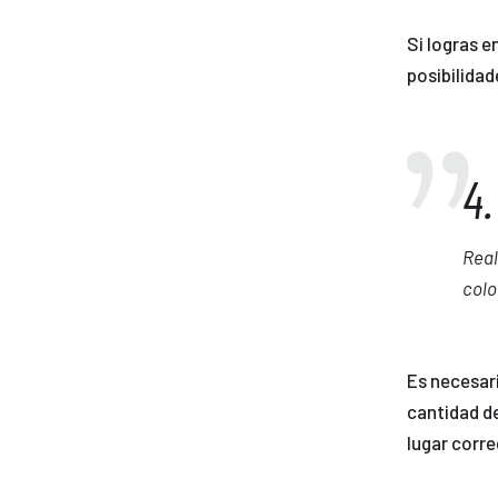
Si logras e
posibilida
4
Real
colo
Es necesar
cantidad de
lugar corre