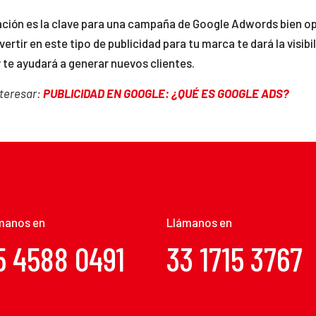
cación es la clave para una campaña de Google Adwords bien o
nvertir en este tipo de publicidad para tu marca te dará la visibi
 te ayudará a generar nuevos clientes.
nteresar:
PUBLICIDAD EN GOOGLE: ¿QUÉ ES GOOGLE ADS?
manos en
CDMX 2
Llámanos en
Guadajalara
5 4588 0491
33 1715 3767