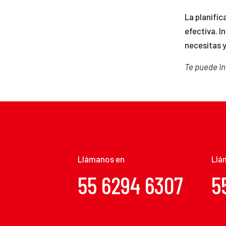
La planifi
efectiva. I
necesitas y
Te puede i
Llámanos en
CDMX 1
Llá
55 6294 6307
5