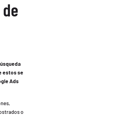
 de
 búsqueda
e estos se
ogle Ads
ones,
mostrados o