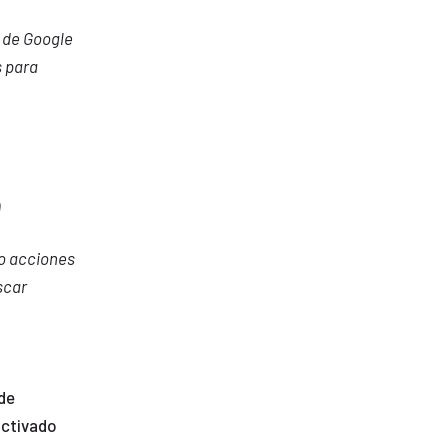
 de Google
s para
m
o acciones
scar
.
de
activado