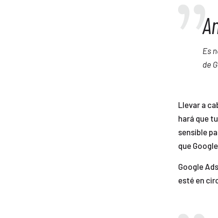
A
Es n
de G
Llevar a ca
hará que tu
sensible pa
que Google
Google Ads
esté en cir