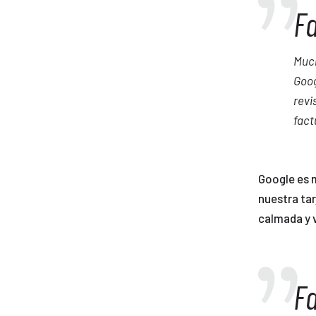
Fa
Much
Goog
revi
fact
Google es m
nuestra tar
calmada y 
Fa