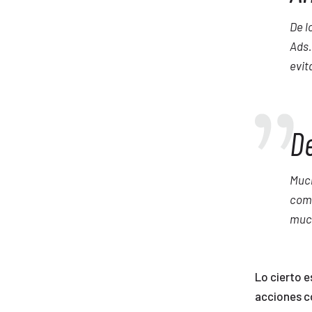
De l
Ads.
evit
D
Much
como
much
Lo cierto e
acciones c