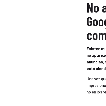
No 
Goo
com
Existen mu
no aparezc
anuncian, 
está siend
Una vez qu
impresione
no en los 