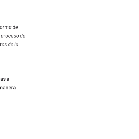
forma de
 proceso de
tos de la
das a
 manera