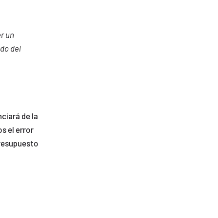
r un
do del
ciará de la
 el error
presupuesto