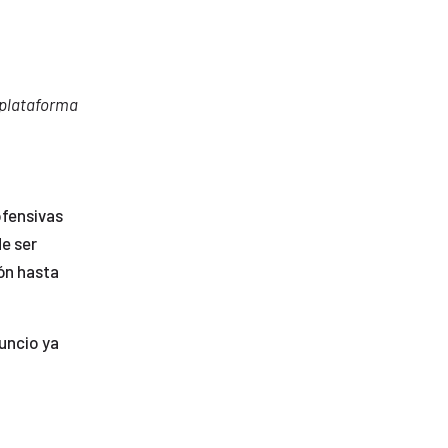
 plataforma
ofensivas
de ser
ión hasta
uncio ya