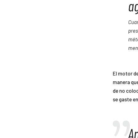
a
Cuan
pres
méto
mens
El motor d
manera que
de no coloc
se gaste e
A