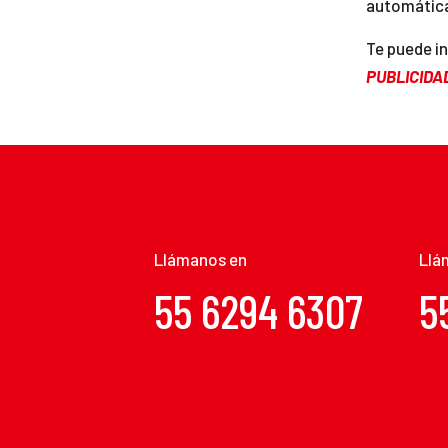
automátic
Te puede i
PUBLICIDA
Llámanos en
CDMX 1
Llá
55 6294 6307
5