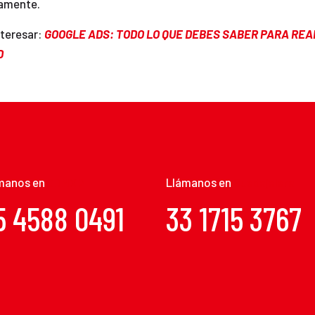
amente.
nteresar:
GOOGLE ADS: TODO LO QUE DEBES SABER PARA REA
D
manos en
CDMX 2
Llámanos en
Guadajalara
5 4588 0491
33 1715 3767